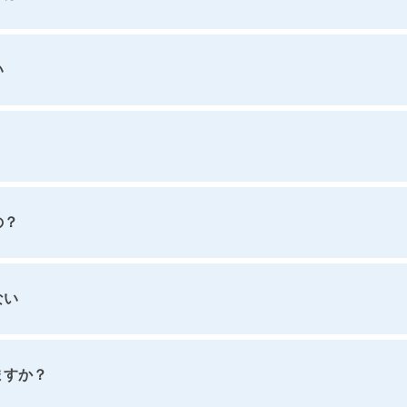
い
いの？
ない
ますか？