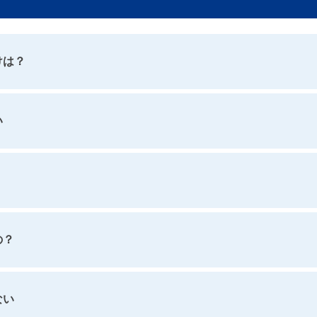
けは？
い
いの？
ない