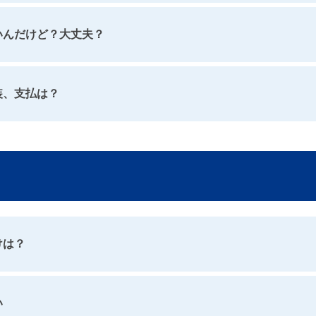
いんだけど？大丈夫？
装、支払は？
けは？
い