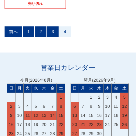
売り切れ
投
稿
前へ
1
2
3
4
ナ
ビ
ゲ
ー
シ
ョ
ン
営業日カレンダー
今月(2026年8月)
翌月(2026年9月)
日
月
火
水
木
金
土
日
月
火
水
木
金
土
1
1
2
3
4
5
2
3
4
5
6
7
8
6
7
8
9
10
11
12
9
10
11
12
13
14
15
13
14
15
16
17
18
19
16
17
18
19
20
21
22
20
21
22
23
24
25
26
23
24
25
26
27
28
29
27
28
29
30