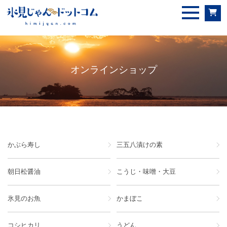
オンラインショップ
かぶら寿し
三五八漬けの素
朝日松醤油
こうじ・味噌・大豆
氷見のお魚
かまぼこ
コシヒカリ
うどん