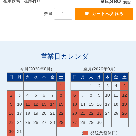
¥5,880
在庫状態 : 在庫有り
（税込）
数量
営業日カレンダー
今月(2026年8月)
翌月(2026年9月)
日
月
火
水
木
金
土
日
月
火
水
木
金
土
1
1
2
3
4
5
2
3
4
5
6
7
8
6
7
8
9
10
11
12
9
10
11
12
13
14
15
13
14
15
16
17
18
19
16
17
18
19
20
21
22
20
21
22
23
24
25
26
23
24
25
26
27
28
29
27
28
29
30
30
31
(
発送業務休日)