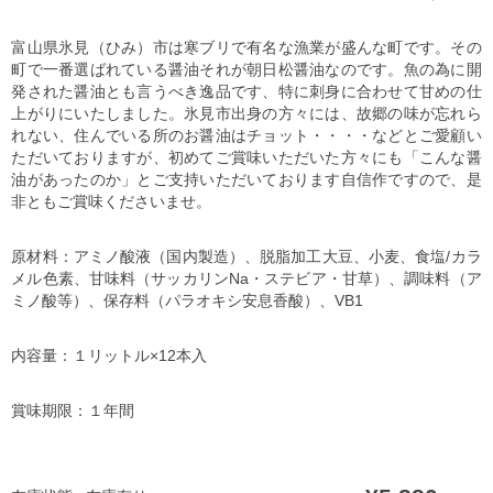
富山県氷見（ひみ）市は寒ブリで有名な漁業が盛んな町です。その
町で一番選ばれている醤油それが朝日松醤油なのです。魚の為に開
発された醤油とも言うべき逸品です、特に刺身に合わせて甘めの仕
上がりにいたしました。氷見市出身の方々には、故郷の味が忘れら
れない、住んでいる所のお醤油はチョット・・・・などとご愛顧い
ただいておりますが、初めてご賞味いただいた方々にも「こんな醤
油があったのか」とご支持いただいております自信作ですので、是
非ともご賞味くださいませ。
原材料：アミノ酸液（国内製造）、脱脂加工大豆、小麦、食塩/カラ
メル色素、甘味料（サッカリンNa・ステビア・甘草）、調味料（ア
ミノ酸等）、保存料（パラオキシ安息香酸）、VB1
内容量：１リットル×12本入
賞味期限：１年間