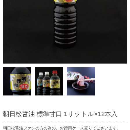
朝日松醤油 標準甘口 1リットル×12本入
朝日松醤油ファンの方の為の、お徳用ケース売りでございます。