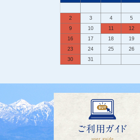
2
3
4
5
9
10
11
12
16
17
18
19
23
24
25
26
30
31