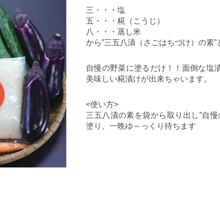
三・・・塩
五・・・糀（こうじ）
八・・・蒸し米
から”三五八漬（さごはちづけ）の素”
自慢の野菜に塗るだけ！！面倒な塩
美味しい糀漬けが出来ちゃいます。
<使い方>
三五八漬の素を袋から取り出し”自慢
塗り、一晩ゆ～っくり待ちます