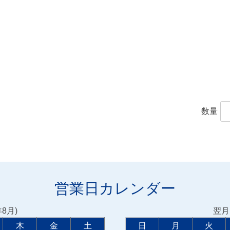
数量
営業日カレンダー
年8月)
翌月(
木
金
土
日
月
火